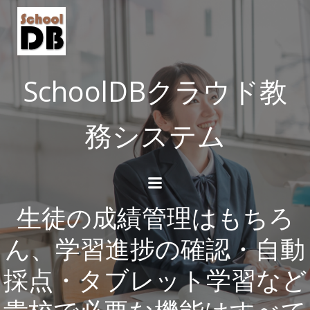
コ
ン
テ
ン
ツ
SchoolDBクラウド教
へ
ス
務システム
キ
ッ
プ
生徒の成績管理はもちろ
ん、学習進捗の確認・自動
採点・タブレット学習など