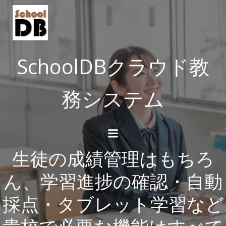
コ
ン
テ
ン
ツ
SchoolDBクラウド教
へ
ス
務システム
キ
ッ
プ
生徒の成績管理はもちろ
ん、学習進捗の確認・自動
採点・タブレット学習など